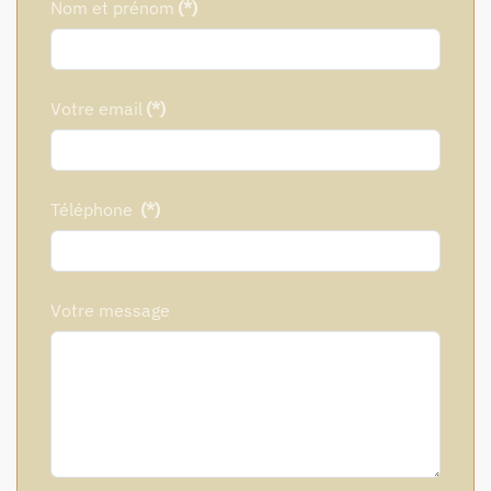
Nom et prénom
(*)
Votre email
(*)
Téléphone
(*)
Votre message