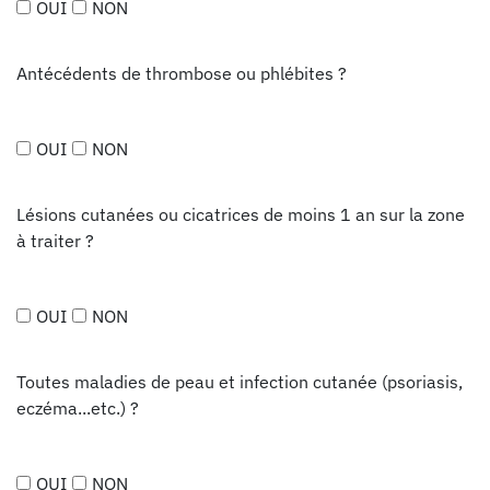
OUI
NON
Antécédents de thrombose ou phlébites ?
OUI
NON
Lésions cutanées ou cicatrices de moins 1 an sur la zone
à traiter ?
OUI
NON
Toutes maladies de peau et infection cutanée (psoriasis,
eczéma...etc.) ?
OUI
NON