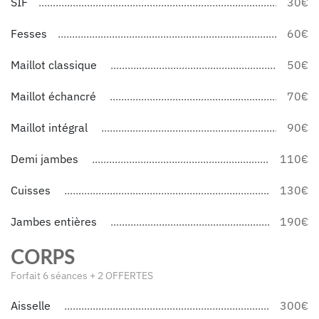
SIF
30€
Fesses
60€
Maillot classique
50€
Maillot échancré
70€
Maillot intégral
90€
Demi jambes
110€
Cuisses
130€
Jambes entières
190€
CORPS
Forfait 6 séances + 2 OFFERTES
Aisselle
300€