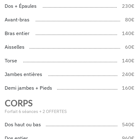
Dos + Épaules
230€
Avant-bras
80€
Bras entier
140€
Aisselles
60€
Torse
140€
Jambes entières
240€
Demi jambes + Pieds
160€
CORPS
Forfait 6 séances + 2 OFFERTES
Dos haut ou bas
540€
Dos entier
960€