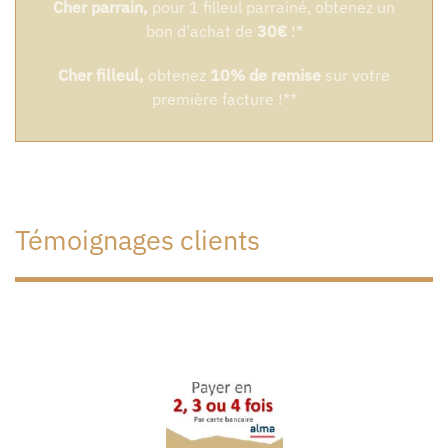
Cher parrain,
pour 1 filleul parrainé, obtenez un
bon d’achat de
30€
!*
Cher filleul,
obtenez
10% de remise
sur votre
première facture !**
Témoignages clients