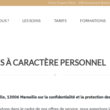
Clinic Expert Paris 108 boulevard Baille
US ?
LES SOINS
TARIFS
FORMATIONS
S À CARACTÈRE PERSONNEL
e, 13006 Marseille sur la confidentialité et la protection d
itons dans le cadre de nos offres de service, nous apportons la