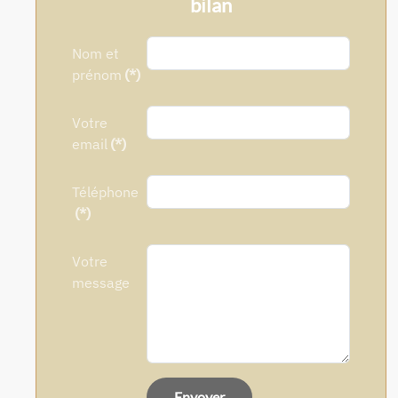
bilan
Nom et
prénom
(*)
Votre
email
(*)
Téléphone
(*)
Votre
message
Envoyer