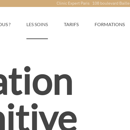
Clinic Expert Paris 108 boulevard Baille
US ?
LES SOINS
TARIFS
FORMATIONS
ation
itive